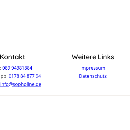
Kontakt
Weitere Links
 :
089 94381884
Impressum
app:
0178 84 877 94
Datenschutz
:
info@sopholine.de